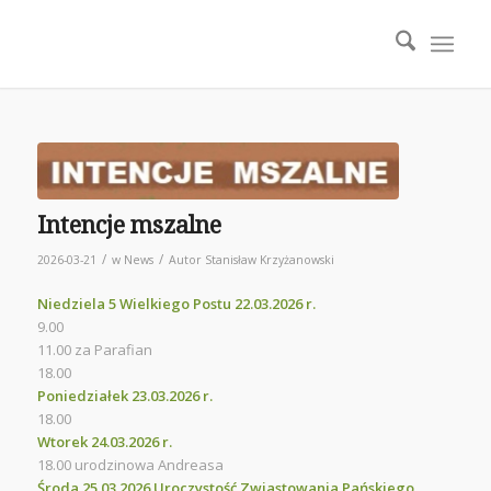
Intencje mszalne
/
/
2026-03-21
w
News
Autor
Stanisław Krzyżanowski
Niedziela 5 Wielkiego Postu 22.03.2026 r.
9.00
11.00 za Parafian
18.00
Poniedziałek 23.03.2026 r.
18.00
Wtorek 24.03.2026 r.
18.00 urodzinowa Andreasa
Środa 25.03.2026 Uroczystość Zwiastowania Pańskiego