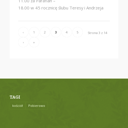
11.00 za Parafian –
18.00 w 45 rocznicę ślubu Teresy i Andrzeja
‹
1
2
3
4
5
Strona 3 z 14
›
»
TAGI
kościół
Pobierowo