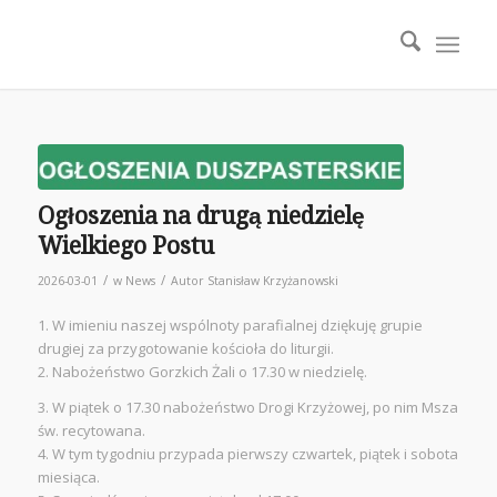
Ogłoszenia na drugą niedzielę
Wielkiego Postu
/
/
2026-03-01
w
News
Autor
Stanisław Krzyżanowski
1. W imieniu naszej wspólnoty parafialnej dziękuję grupie
drugiej za przygotowanie kościoła do liturgii.
2. Nabożeństwo Gorzkich Żali o 17.30 w niedzielę.
3. W piątek o 17.30 nabożeństwo Drogi Krzyżowej, po nim Msza
św. recytowana.
4. W tym tygodniu przypada pierwszy czwartek, piątek i sobota
miesiąca.