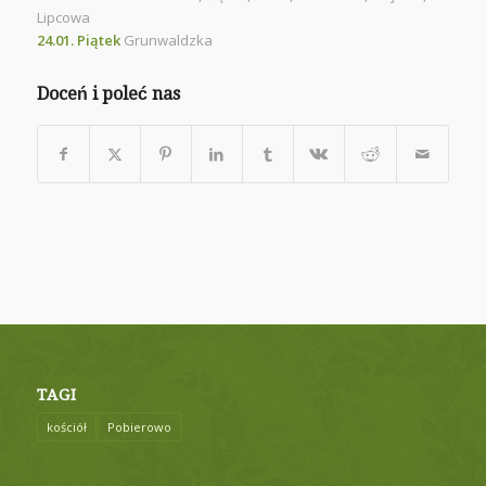
Lipcowa
24.01. Piątek
Grunwaldzka
Doceń i poleć nas
TAGI
kościół
Pobierowo