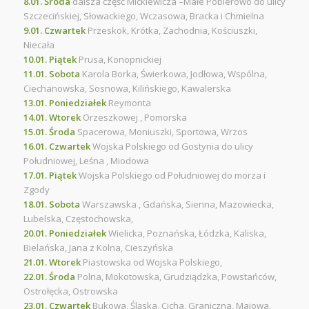
8.01. Środa
dalsza część Mickiewicza –Małe Pobierowo do ulicy
Szczecińskiej, Słowackiego, Wczasowa, Bracka i Chmielna
9.01. Czwartek
Przeskok, Krótka, Zachodnia, Kościuszki,
Niecała
10.01. Piątek
Prusa, Konopnickiej
11.01. Sobota
Karola Borka, Świerkowa, Jodłowa, Wspólna,
Ciechanowska, Sosnowa, Kilińskiego, Kawalerska
13.01. Poniedziałek
Reymonta
14.01. Wtorek
Orzeszkowej , Pomorska
15.01. Środa
Spacerowa, Moniuszki, Sportowa, Wrzos
16.01. Czwartek
Wojska Polskiego od Gostynia do ulicy
Południowej, Leśna , Miodowa
17.01. Piątek
Wojska Polskiego od Południowej do morza i
Zgody
18.01. Sobota
Warszawska , Gdańska, Sienna, Mazowiecka,
Lubelska, Częstochowska,
20.01. Poniedziałek
Wielicka, Poznańska, Łódzka, Kaliska,
Bielańska, Jana z Kolna, Cieszyńska
21.01. Wtorek
Piastowska od Wojska Polskiego,
22.01. Środa
Polna, Mokotowska, Grudziądzka, Powstańców,
Ostrołęcka, Ostrowska
23.01. Czwartek
Bukowa, Śląska, Cicha, Graniczna, Majowa,