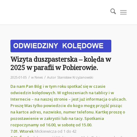
Wizyta duszpasterska – kolęda w
2025 w parafii w Pobierowie.
/
/
2025-01-05
w
News
Autor
Stanisław Krzyżanowski
Da nam Pan Bóg i w tym roku spotkać się w czasie
odwiedzin kolędowych. W ogłoszeniach na tablicy i w
Internecie – na naszej stronie – jest już informacja o ulicach.
Proszę Was tylko powiedzcie do kogo mogę przyjść pisząc
na kartce adres, nazwisko, numer telefonu. Kartkę proszę o
pozostawienie w zakrystii lub na tacy. Spotkania
rozpoczynamy od 16.00, w sobotę od 15.00.
7.01. Wtorek
Mickiewicza od 1 do 42