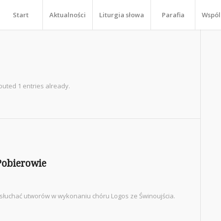
Start
Aktualności
Liturgia słowa
Parafia
Wspól
buted 1 entries already.
Pobierowie
osłuchać utworów w wykonaniu chóru Logos ze Świnoujścia.