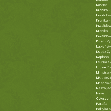
Kościół
Kronika –
Inwalidów
Kronika –
Inwalidów
Kronika –
Inwalidów
Ksiądz Zy
kapłaństw
Ksiądz Z
Kapłana
Liturgia s
Ludzie P
Ministranc
Młodzież i
Msze św. 
Nasza Jad
News
Ogłoszenia
Parafia
Polityka 