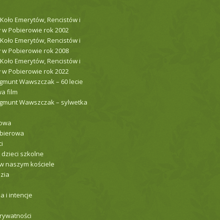
 Koło Emerytów, Rencistów i
 w Pobierowie rok 2002
 Koło Emerytów, Rencistów i
 w Pobierowie rok 2008
 Koło Emerytów, Rencistów i
 w Pobierowie rok 2022
gmunt Wawszczak – 60 lecie
a film
ygmunt Wawszczak – sylwetka
łowa
obierowa
i
 dzieci szkolne
w naszym kościele
zia
 i intencje
prywatności