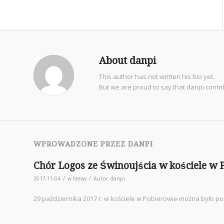
About
danpi
This author has not written his bio yet.
But we are proud to say that
danpi
contri
WPROWADZONE PRZEZ DANPI
Chór Logos ze Świnoujścia w kościele w 
/
/
2017-11-04
w
News
Autor
danpi
29 października 2017 r. w kościele w Pobierowie można było p