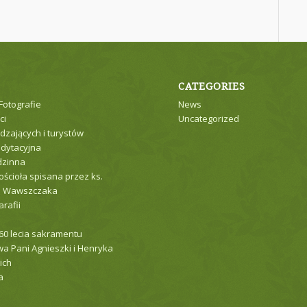
CATEGORIES
 Fotografie
News
ci
Uncategorized
dzających i turystów
dytacyjna
dzinna
ościoła spisana przez ks.
a Wawszczaka
arafii
 60 lecia sakramentu
a Pani Agnieszki i Henryka
ich
a