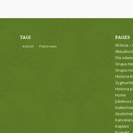
TAGI
PAGES
60 lecie –
kościół
Pobierowo
Aktualnoś
Dla odwie
Grupa me
Grupa ro
Historia K
Zygmunt
Historia p
Home
Jubileusz
małżeństw
Studzińsk
Kancelari
Kapłani
Kontakt