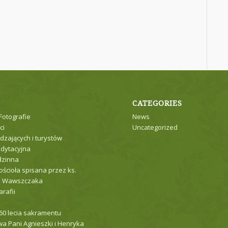
CATEGORIES
 Fotografie
News
ci
Uncategorized
dzających i turystów
dytacyjna
dzinna
ościoła spisana przez ks.
a Wawszczaka
arafii
 60 lecia sakramentu
a Pani Agnieszki i Henryka