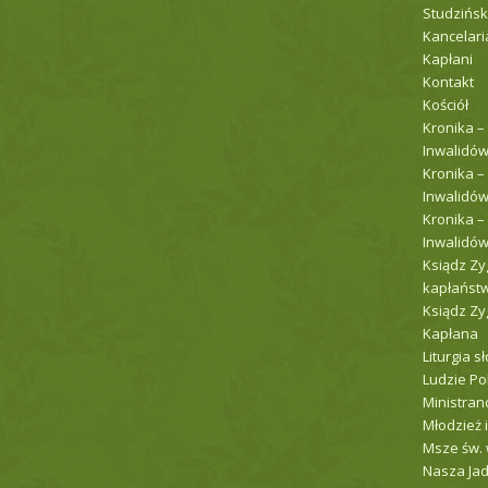
Studzińsk
Kancelari
Kapłani
Kontakt
Kościół
Kronika –
Inwalidów
Kronika –
Inwalidów
Kronika –
Inwalidów
Ksiądz Zy
kapłaństw
Ksiądz Z
Kapłana
Liturgia s
Ludzie P
Ministranc
Młodzież i
Msze św. 
Nasza Jad