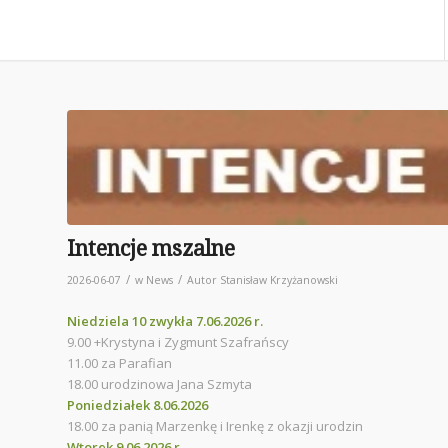
Intencje mszalne
/
/
2026-06-07
w
News
Autor
Stanisław Krzyżanowski
Niedziela 10 zwykła 7.06.2026 r.
9.00 +Krystyna i Zygmunt Szafrańscy
11.00 za Parafian
18.00 urodzinowa Jana Szmyta
Poniedziałek 8.06.2026
18.00 za panią Marzenkę i Irenkę z okazji urodzin
Wtorek 9.06.2026 r.