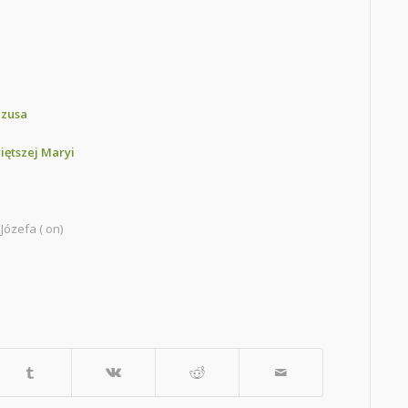
ezusa
iętszej Maryi
 Józefa ( on)