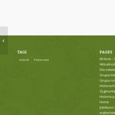
Intencje mszalne
TAGI
PAGES
60 lecie –
kościół
Pobierowo
Aktualnoś
Dla odwie
Grupa me
Grupa ro
Historia K
Zygmunt
Historia p
Home
Jubileusz
małżeństw