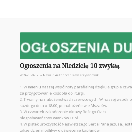
Ogłoszenia na Niedzielę 10 zwykłą
/
/
2026-06-07
w
News
Autor
Stanisław Krzyżanowski
1. W imieniu naszej wspólnoty parafialnej dziękuję grupie czwa
za przygotowanie kościoła do liturgii.
2. Trwamy na nabożeństwach czerwcowych. W naszej wspólno
każdego dnia o 18.00, po nabożeństwie Msza św.
3. W czwartek zakończenie oktawy Bożego Ciała –
błogosławieństwo wianków i ziół.
4. W piątek uroczystość Najświętszego Serca Pana Jezusa. Jest 
także dzień modlitwy o uświęcenie kapłanów.