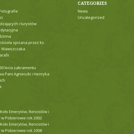
CATEGORIES
 Fotografie
News
ci
Uncategorized
dzających i turystów
dytacyjna
dzinna
ościoła spisana przez ks.
a Wawszczaka
arafii
 60 lecia sakramentu
a Pani Agnieszki i Henryka
ich
a
 Koło Emerytów, Rencistów i
 w Pobierowie rok 2002
 Koło Emerytów, Rencistów i
 w Pobierowie rok 2008