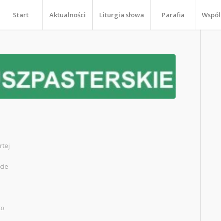
Start
Aktualności
Liturgia słowa
Parafia
Wspól
rtej
cie
to