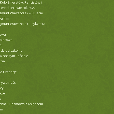
 Koło Emerytów, Rencistów i
 w Pobierowie rok 2022
gmunt Wawszczak – 60 lecie
a film
ygmunt Wawszczak – sylwetka
łowa
obierowa
i
 dzieci szkolne
w naszym kościele
zia
 i intencje
prywatności
ty
age
y
nia – Rozmowa z Księdzem
em