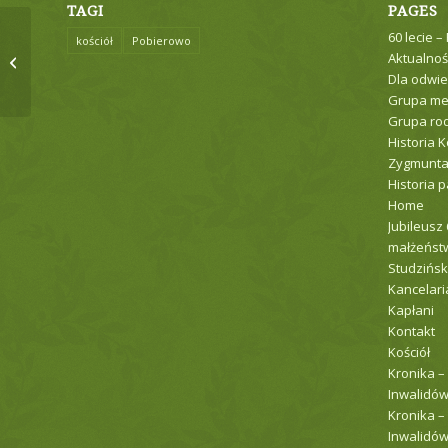
TAGI
PAGES
60 lecie –
kościół
Pobierowo
Aktualnoś
Intencje mszalne
Dla odwie
Grupa me
Grupa ro
Historia K
Zygmunt
Historia p
Home
Jubileusz
małżeństw
Studzińsk
Kancelari
Kapłani
Kontakt
Kościół
Kronika –
Inwalidów
Kronika –
Inwalidów