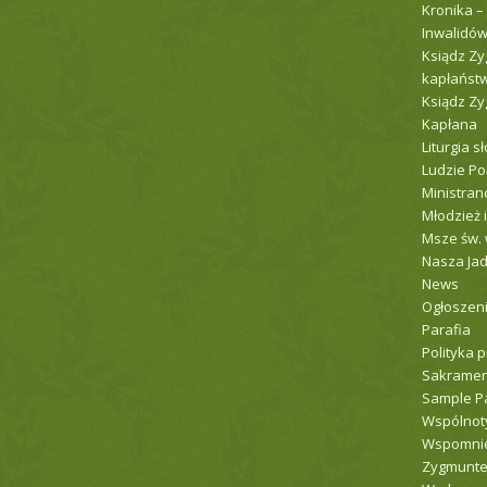
Kronika –
Inwalidów
Ksiądz Zy
kapłaństw
Ksiądz Z
Kapłana
Liturgia s
Ludzie P
Ministranc
Młodzież i
Msze św. 
Nasza Jad
News
Ogłoszenia
Parafia
Polityka 
Sakramen
Sample P
Wspólnot
Wspomnie
Zygmunt